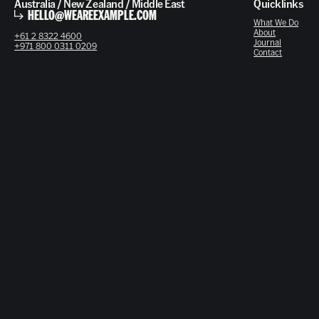
Australia / New Zealand / Middle East
Quicklinks
HELLO@WEAREEXAMPLE.COM
What We Do
About
+61 2 8322 4600
Journal
+971 800 0311 0209
Contact