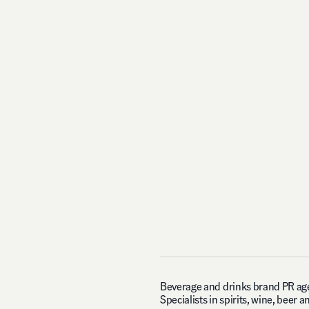
W
e
r
u
n
l
e
a
n
a
n
d
s
e
n
i
o
r
.
T
h
e
p
e
r
s
o
n
w
h
o
p
i
t
c
h
e
s
y
o
u
r
a
c
c
o
u
n
t
i
s
t
h
e
s
a
m
e
p
e
r
s
o
n
w
h
o
d
e
v
e
l
o
p
e
d
t
h
e
s
t
r
a
t
e
g
y
.
Beverage and drinks brand PR age
Specialists in spirits, wine, beer