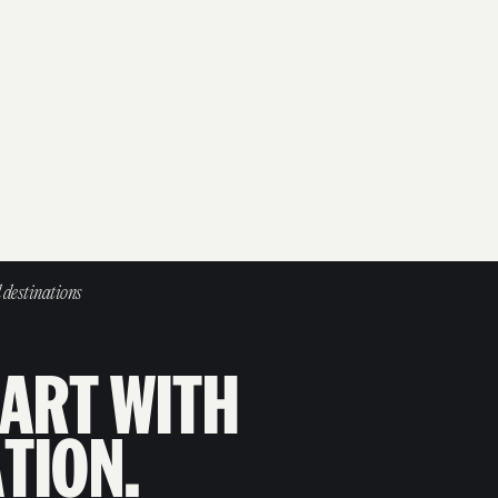
 destinations
A
R
T
W
I
T
H
A
T
I
O
N
.