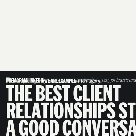
INSTAGRAM
LINKEDIN
WE ARE EXAMPLE
Independent agency for brands and
T
H
E
B
E
S
T
C
L
I
E
N
T
R
E
L
A
T
I
O
N
S
H
I
P
S
S
T
A
G
O
O
D
C
O
N
V
E
R
S