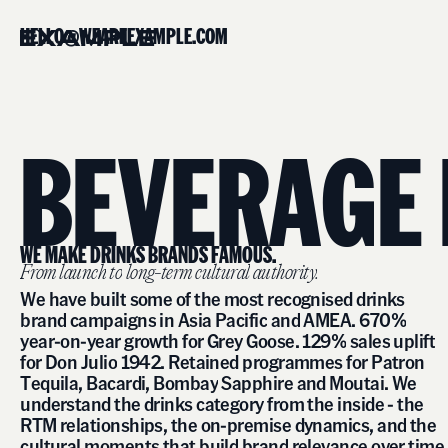
H
E
L
L
O
@
W
E
A
R
E
E
X
A
M
P
L
E
.
C
O
M
B
E
V
E
R
A
G
E
W
E
M
A
K
E
D
R
I
N
K
S
B
R
A
N
D
S
F
A
M
O
U
S
.
F
r
o
m
l
a
u
n
c
h
t
o
l
o
n
g
-
t
e
r
m
c
u
l
t
u
r
a
l
a
u
t
h
o
r
i
t
y
.
W
e
h
a
v
e
b
u
i
l
t
s
o
m
e
o
f
t
h
e
m
o
s
t
r
e
c
o
g
n
i
s
e
d
d
r
i
n
k
s
b
r
a
n
d
c
a
m
p
a
i
g
n
s
i
n
A
s
i
a
P
a
c
i
f
i
c
a
n
d
A
M
E
A
.
6
7
0
%
y
e
a
r
-
o
n
-
y
e
a
r
g
r
o
w
t
h
f
o
r
G
r
e
y
G
o
o
s
e
.
1
2
9
%
s
a
l
e
s
u
p
l
i
f
t
f
o
r
D
o
n
J
u
l
i
o
1
9
4
2
.
R
e
t
a
i
n
e
d
p
r
o
g
r
a
m
m
e
s
f
o
r
P
a
t
r
o
n
T
e
q
u
i
l
a
,
B
a
c
a
r
d
i
,
B
o
m
b
a
y
S
a
p
p
h
i
r
e
a
n
d
M
o
u
t
a
i
.
W
e
u
n
d
e
r
s
t
a
n
d
t
h
e
d
r
i
n
k
s
c
a
t
e
g
o
r
y
f
r
o
m
t
h
e
i
n
s
i
d
e
-
t
h
e
R
T
M
r
e
l
a
t
i
o
n
s
h
i
p
s
,
t
h
e
o
n
-
p
r
e
m
i
s
e
d
y
n
a
m
i
c
s
,
a
n
d
t
h
e
c
u
l
t
u
r
a
l
m
o
m
e
n
t
s
t
h
a
t
b
u
i
l
d
b
r
a
n
d
r
e
l
e
v
a
n
c
e
o
v
e
r
t
i
m
e