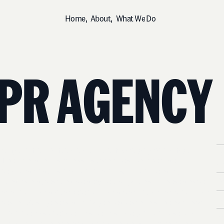
H
o
m
e
,
A
b
o
u
t
,
W
h
a
t
W
e
D
o
P
R
A
G
E
N
C
Y
W
h
y
d
r
i
n
k
s
b
r
a
n
d
s
a
r
e
a
d
i
f
f
e
r
e
n
t
c
a
t
e
g
o
r
y
t
o
m
a
n
a
g
e
.
R
T
h
e
d
r
i
n
k
s
i
n
d
u
s
t
r
y
h
a
s
i
t
s
o
w
n
r
u
l
e
s
.
O
n
-
p
r
e
m
i
s
e
A
r
e
l
a
t
i
o
n
s
h
i
p
s
,
d
i
s
t
r
i
b
u
t
o
r
d
y
n
a
m
i
c
s
,
l
i
q
u
o
r
l
i
c
e
n
s
i
n
g
c
o
n
s
t
r
a
i
n
t
s
,
r
e
s
p
o
n
s
i
b
l
e
s
e
r
v
i
c
e
o
b
l
i
g
a
t
i
o
n
s
—
t
h
e
s
e
s
h
a
p
e
D
w
h
a
t
y
o
u
c
a
n
s
a
y
,
w
h
e
r
e
y
o
u
c
a
n
s
h
o
w
u
p
,
a
n
d
w
h
o
y
o
u
c
a
n
O
r
e
a
c
h
.
M
o
s
t
g
e
n
e
r
a
l
i
s
t
P
R
a
g
e
n
c
i
e
s
l
e
a
r
n
t
h
i
s
t
h
e
h
a
r
d
w
a
y
.
E
x
a
m
p
l
e
h
a
s
o
p
e
r
a
t
e
d
i
n
s
i
d
e
t
h
i
s
c
a
t
e
g
o
r
y
f
o
r
c
l
o
s
e
t
o
a
P
.
d
e
c
a
d
e
.
W
e
k
n
o
w
h
o
w
a
c
a
m
p
a
i
g
n
l
a
n
d
s
d
i
f
f
e
r
e
n
t
l
y
i
n
a